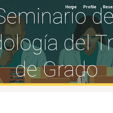
Seminario de
Home
Profile
Resea
ip to main content
Skip to navigat
logía del Tr
de Grado