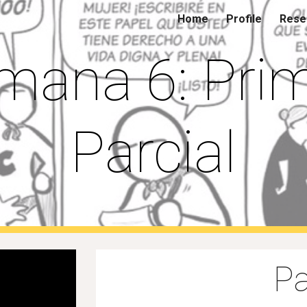
Home
Profile
Resea
ip to main content
Skip to navigat
mana 6: Prim
Parcial
Pa