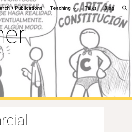
rch + Publications
Teaching
Talks
Blog
ion
er 
rcial